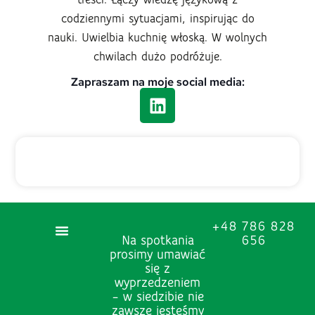
treści. Łączy wiedzę językową z
codziennymi sytuacjami, inspirując do
nauki. Uwielbia kuchnię włoską. W wolnych
chwilach dużo podróżuje.
Zapraszam na moje social media:
+48 786 828
Na spotkania
656
prosimy umawiać
się z
wyprzedzeniem
– w siedzibie nie
zawsze jesteśmy