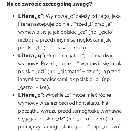
Na co zwrócić szczególną uwagę?
Litera „c”:
Wymowa „c” zależy od tego, jaka
litera następuje po niej. Przed „i” oraz „e”
wymawia się ją jak polskie „cz” (np. „cielo” –
niebo), a przed innymi samogłoskami jak
polskie „k” (np. „casa” – dom).
Litera „g”:
Podobnie jak „c”, „g” ma dwie
wymowy. Przed „i” oraz „e” wymawia się ją jak
polskie „dzi” (np. „giornata” – dzień), a przed
innymi samogłoskami jak polskie „g” (np.
„gatto” – kot).
Litera „z”:
Włoskie „z” może mieć różne
wymowy w zależności od kontekstu. Na
początku wyrazu przed samogłoską wymawia
się ją jak polskie „dz” (np. „zero” – zero), a
pomiędzy samogłoskami jak „c” (np. „mezzo”