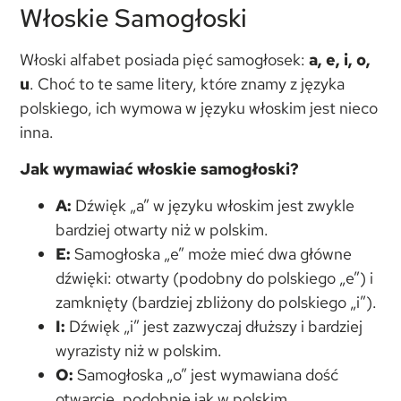
Włoskie Samogłoski
Włoski alfabet posiada pięć samogłosek:
a, e, i, o,
u
. Choć to te same litery, które znamy z języka
polskiego, ich wymowa w języku włoskim jest nieco
inna.
Jak wymawiać włoskie samogłoski?
A:
Dźwięk „a” w języku włoskim jest zwykle
bardziej otwarty niż w polskim.
E:
Samogłoska „e” może mieć dwa główne
dźwięki: otwarty (podobny do polskiego „e”) i
zamknięty (bardziej zbliżony do polskiego „i”).
I:
Dźwięk „i” jest zazwyczaj dłuższy i bardziej
wyrazisty niż w polskim.
O:
Samogłoska „o” jest wymawiana dość
otwarcie, podobnie jak w polskim.