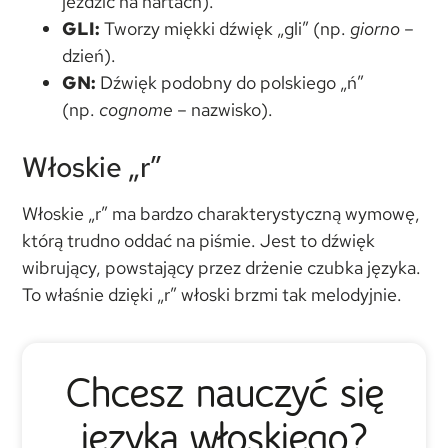
jeździć na nartach).
GLI:
Tworzy miękki dźwięk „gli” (np.
giorno
–
dzień).
GN:
Dźwięk podobny do polskiego „ń”
(np.
cognome
– nazwisko).
Włoskie „r”
Włoskie „r” ma bardzo charakterystyczną wymowę,
którą trudno oddać na piśmie. Jest to dźwięk
wibrujący, powstający przez drżenie czubka języka.
To właśnie dzięki „r” włoski brzmi tak melodyjnie.
Chcesz nauczyć się
języka włoskiego?